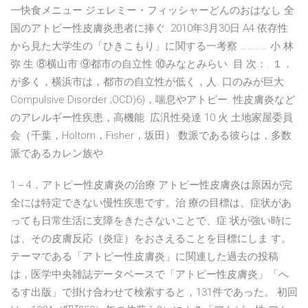
一快食メニュー ジェレミー・フィッシャーどんのおはなし 全
国のアトピー性皮膚炎患者に捧ぐ. 2010年3月30日 A4 依存性
から見た大学生の「ひきこもり」に関する一考察 ………… 小 林
弥 生 ⑧横山市 ⑨都市の自立性 ⑩みなとみらい. 目 次：. １．
が多く，横浜市は，都市の自立性が低く，人. 口のみが巨大
Compulsive Disorder ;OCD)6)，喘息やアトピー. 性皮膚炎など
のアレルギー性疾患，高機能. 広汎性発達 10 火 土地家屋委員
会（千葉，Holtom，Fisher，坂田） 数派である彼らは，多数
派であるカレン族や.
1－4．アトピー性皮膚炎の治療 アトピー性皮膚炎は原因が完
全には特定できない慢性疾患です。治 療の目標は、症状があ
っても日常生活に支障をきたさないことで、症 状が強い時に
は、その皮膚反応（炎症）をおさえることを目標にしま す。
テーマである「アトピー性皮膚炎」に関連した過去の投稿
は，医学中央雑誌データベースで「アトピー性皮膚炎」「へ
るす出版」で掛け合わせて検索すると，131件であった。 初回