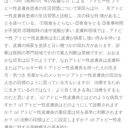
は，1984（昭和59）年の佐藤ら3）による「アトピー性 アト
ピー性皮膚炎患者の生活習慣について室田らは9）， 非アトピ
ー性皮膚炎患者の生活習慣と比較し，次の様な特 徴があるこ
とを述べている。 ①朝食をとらない ②夜食をとる ③食事時間
が不規則 ④睡眠時の途中覚醒が多い 皮膚科領域では，アトピ
ー性 アトピー性皮膚炎は主に皮膚が病変し強い痒みを伴いま
す。皮膚の病変を皮疹と云い幾つかの現れ方があります。診
断は医師の専門領域ですので素人判断は禁物ですが、おおま
かな目安は以下のようです。なおアトピー性皮膚炎は皮膚科
またはアレルギー科 5. アトピー性皮膚炎を持った人の生き
方・気づき 先輩からのメッセージ アトピー性皮膚炎の完治を
人生の目標のように思っている方もいますが、治療するため
に生きているのではなく、より良く生きる為に治療をするも
のだと思います。 q2 アトピー性皮膚炎とはどのような病気で
すか？ q3 アトピー性皮膚炎はどのようにして診断されます
か？ q4 アトピー性皮膚炎の重症度は何を基準に判断されます
か？ q5 治療の目標はどこに設定しますか？ q6 アトピー性皮
膚炎に対する薬物療法の基本的な