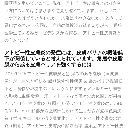
断基準を用いています。 現在、アトピー性皮膚炎との向き合
い方についてはさまざまな意見が溢れています。 正しいスキ
ンケアとはどういうものか。 入浴はすべきなのか。 どうして
悪化するのか。 今回は、自信の体験談も踏まえながら、 現役
医学生である私がエビデンスから探る、 アトピー性皮膚炎と
の向き合い方
アトピー性皮膚炎の発症には、皮膚バリアの機能低
下が関係していると考えられています。角層や皮脂
膜から成る皮膚バリアを強くするには
2019/11/16 アトピー性皮膚炎とは 痒みのある湿疹（＝皮膚
炎）が、悪化と軽快を 繰り返す慢性疾患 皮膚のバリア機能低
下と、食物や環境中のアレ ルゲンに対するアレルギーが病態
の形成に重要 乾燥、汗、ストレスなど種々の悪化因子が関与
2．アトピー性皮膚炎 99 図7.10 ② アトピー性皮膚炎のいわゆ
る“dirty neck” 頸部から上胸部にかけて生じたさざ波様色素沈
着（ポ イキロデルマ様皮膚変化）． 7 アトピー性皮膚炎の定
義（概念） アトピー性皮膚炎の診断基準 臨床型 アトピー性皮