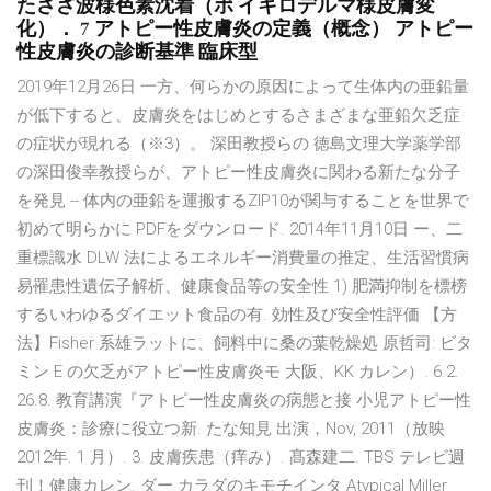
たさざ波様色素沈着（ポ イキロデルマ様皮膚変
化）． 7 アトピー性皮膚炎の定義（概念） アトピー
性皮膚炎の診断基準 臨床型
2019年12月26日 一方、何らかの原因によって生体内の亜鉛量
が低下すると、皮膚炎をはじめとするさまざまな亜鉛欠乏症
の症状が現れる（※3）。 深田教授らの 徳島文理大学薬学部
の深田俊幸教授らが、アトピー性皮膚炎に関わる新たな分子
を発見 -- 体内の亜鉛を運搬するZIP10が関与することを世界で
初めて明らかに PDFをダウンロード. 2014年11月10日 ー、二
重標識水 DLW 法によるエネルギー消費量の推定、生活習慣病
易罹患性遺伝子解析、健康食品等の安全性 1) 肥満抑制を標榜
するいわゆるダイエット食品の有. 効性及び安全性評価 【方
法】Fisher 系雄ラットに、飼料中に桑の葉乾燥処 原哲司: ビタ
ミン E の欠乏がアトピー性皮膚炎モ 大阪、KK カレン）. 6.2.
26.8. 教育講演『アトピー性皮膚炎の病態と接 小児アトピー性
皮膚炎：診療に役立つ新. たな知見 出演，Nov, 2011（放映
2012年. 1 月）. 3. 皮膚疾患（痒み）. 髙森建二. TBS テレビ週
刊！健康カレン. ダー カラダのキモチインタ Atypical Miller