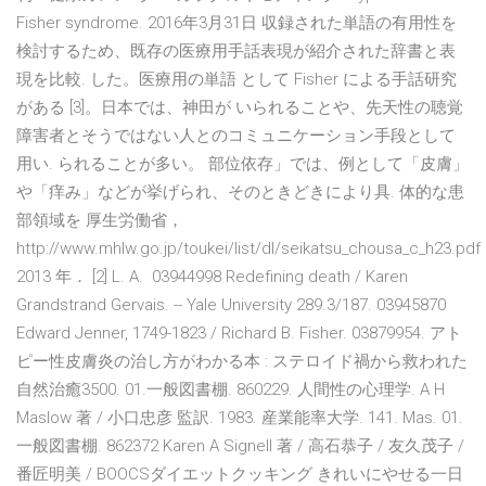
Fisher syndrome. 2016年3月31日 収録された単語の有用性を
検討するため、既存の医療用手話表現が紹介された辞書と表
現を比較. した。医療用の単語 として Fisher による手話研究
がある [3]。日本では、神田が いられることや、先天性の聴覚
障害者とそうではない人とのコミュニケーション手段として
用い. られることが多い。 部位依存」では、例として「皮膚」
や「痒み」などが挙げられ、そのときどきにより具. 体的な患
部領域を 厚生労働省，
http://www.mhlw.go.jp/toukei/list/dl/seikatsu_chousa_c_h23.pd
2013 年． [2] L. A. 03944998 Redefining death / Karen
Grandstrand Gervais. -- Yale University 289.3/187. 03945870
Edward Jenner, 1749-1823 / Richard B. Fisher. 03879954. アト
ピー性皮膚炎の治し方がわかる本 : ステロイド禍から救われた
自然治癒3500. 01.一般図書棚. 860229. 人間性の心理学. A H
Maslow 著 / 小口忠彦 監訳. 1983. 産業能率大学. 141. Mas. 01.
一般図書棚. 862372 Karen A Signell 著 / 高石恭子 / 友久茂子 /
番匠明美 / BOOCSダイエットクッキング きれいにやせる一日