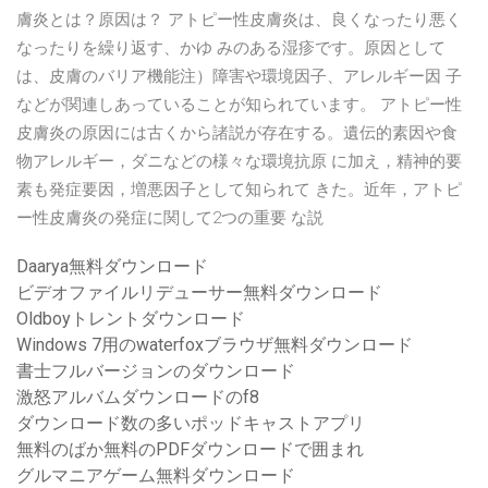
膚炎とは？原因は？ アトピー性皮膚炎は、良くなったり悪く
なったりを繰り返す、かゆ みのある湿疹です。原因として
は、皮膚のバリア機能注）障害や環境因子、アレルギー因 子
などが関連しあっていることが知られています。 アトピー性
皮膚炎の原因には古くから諸説が存在する。遺伝的素因や食
物アレルギー，ダニなどの様々な環境抗原 に加え，精神的要
素も発症要因，増悪因子として知られて きた。近年，アトピ
ー性皮膚炎の発症に関して2つの重要 な説
Daarya無料ダウンロード
ビデオファイルリデューサー無料ダウンロード
Oldboyトレントダウンロード
Windows 7用のwaterfoxブラウザ無料ダウンロード
書士フルバージョンのダウンロード
激怒アルバムダウンロードのf8
ダウンロード数の多いポッドキャストアプリ
無料のばか無料のPDFダウンロードで囲まれ
グルマニアゲーム無料ダウンロード