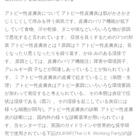
アトピー性皮膚炎について アトピー性皮膚炎は肌がかさかさ
じくじくして痒みを伴う病気です。皮膚のバリア機能が低下
し ていて食物、汗や乾燥、ダニや埃などいろいろな物が原因
で悪化すると言われています。 症状を良くするための3つの対
策 アトピー性皮膚炎とは？原因は？ アトピー性皮膚炎は、良
くなったり悪くなったりを繰り返す、かゆ みのある湿疹で
す。 原因としては、皮膚のバリア機能注）障害や環境因子、
アレルギー因 子などが関連しあっていることが知られていま
す。 2. アトピー性皮膚炎の皮膚で起きていること（病態・生
理） アトピー性皮膚炎はアトピー素因にいろいろな環境要因
が加わって発症すると考えられている。 その本態は炎症で症
状は湿疹である（図2）。その湿疹を起こしている炎症には
様々な細胞が関与し アトピー性皮膚炎の診断. アトピー性皮膚
炎の診断には、国内外の様々な診断基準が用いられていま
す。当センターでは、英国のガイドラインや世界的な疫学研
究で使用されている下記のUKWP(The U.K. Working Party)の診