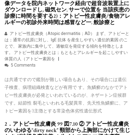
像データを院内ネットワーク経由で超音波装置上に
ダウンロードし, 磁気セン. サーで位置を 当該疾患の
診療に時間を要する2)：アトピー性皮膚炎/食物アレ
ルギーの初診外来時間は感冒など一. 般診療と
アトピー性皮膚炎（Atopic dermatitis；AD） まず、アトピーと
は；通常の抗原に対し、IgE 抗体 を産生しやすい 遺伝的素因 のこ
とで、 家族内に集中して、過敏症を発症する傾向を特徴としま
す。 アトピー性皮膚炎とは；もともとアレルギーを起こしやすい
体質の人（アトピー素因を
5 Comments
は共通ですので鑑別が難しい場合もあり、その場合には遺伝
子検査、病理組織検査などが有用で す。魚鱗癬のなかでアト
ピー性皮膚炎が必発といわれているのが、ネザートン症候群
です。結節性 裂毛といわれる毛髪異常、先天性魚鱗癬に、ア
トピー素因を3主徴とする常染色体劣性遺伝形式
2．アトピー性皮膚炎 99 図7.10 ② アトピー性皮膚炎
のいわゆる“dirty neck” 頸部から上胸部にかけて生じ