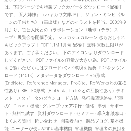
は、下記ページでも特製ブックカバーをダウンロード配布中
です。 五人姉妹』（ハヤカワ文庫JA）、ジョン・ミンヒ《ル
ーンの子供たち》（宙出版）などのイラストを担当。2006年9
月より、笹公人氏とのコラボレーション〈地球（テラ）スコ
ープ〉展覧会を開催予定。 シュガシュガルーン 恋もおしゃれ
もピックアップ！ PDF 1.1M 1月号 配布中 無料 ※数に限りが
あります。ご了承ください。 下のアイコンよりダウンロード
してください。 PDFファイルの容量が大きい為、PDFファイル
をご覧いただくにはブロードバンド環境を推奨 PDFをダウン
ロード (1451K). メタデータをダウンロード RIS形式.
(EndNote、Reference Manager、ProCite、RefWorksとの互換
性あり). BIB TEX形式. (BibDesk、LaTeXとの互換性あり). テキ
スト · メタデータのダウンロード方法 · 発行機関連絡先. 記事
の1 Garoon. 機能 · グループウェア移行 · 価格 · 事例 · サポー
ト · 無料で試す · 資料ダウンロード · セミナー · 導入相談窓口 ·
よくある質問・問い合わせ · 開発者向け · 製品ブログ. 基本機
能. ユーザーが使いやすい基本機能. 管理機能. 管理者の負担を