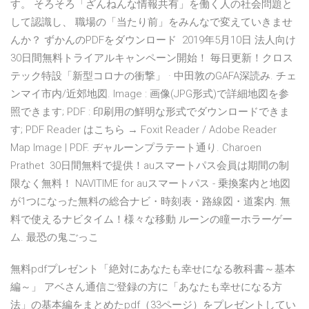
す。 そろそろ「ざんねんな情報共有」を働く人の社会問題と
して認識し、 職場の「当たり前」をみんなで変えていきませ
んか？ ずかんのPDFをダウンロード 2019年5月10日 法人向け
30日間無料トライアルキャンペーン開始！ 毎日更新！クロス
テック特設「新型コロナの衝撃」 · 中田敦のGAFA深読み. チェ
ンマイ市内/近郊地図. Image : 画像(JPG形式)で詳細地図を参
照できます; PDF : 印刷用の鮮明な形式でダウンロードできま
す; PDF Reader はこちら → Foxit Reader / Adobe Reader
Map Image | PDF. ヂャルーンプラテート通り. Charoen
Prathet 30日間無料で提供！auスマートパス会員は期間の制
限なく無料！ NAVITIME for auスマートパス - 乗換案内と地図
が1つになった無料の総合ナビ・時刻表・路線図・道案内. 無
料で使えるナビタイム！様々な移動 ルーンの瞳ーホラーゲー
ム. 最恐の鬼ごっこ
無料pdfプレゼント「絶対にあなたも幸せになる教科書～基本
編～」 アベさん通信ご登録の方に「あなたも幸せになる方
法」の基本編をまとめたpdf（33ページ）をプレゼントしてい