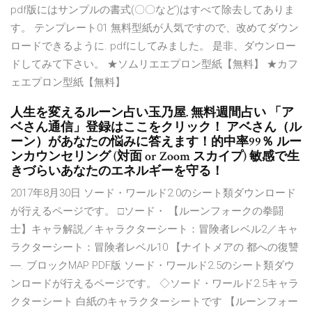
pdf版にはサンプルの書式(〇〇など)はすべて除去してありま
す。 テンプレート01 無料型紙が人気ですので、改めてダウン
ロードできるように. pdfにしてみました。 是非、ダウンロー
ドしてみて下さい。 ★ソムリエエプロン型紙【無料】 ★カフ
ェエプロン型紙【無料】
人生を変えるルーン占い玉乃屋. 無料週間占い 「ア
ベさん通信」登録はここをクリック！ アベさん（ル
ーン）があなたの悩みに答えます！的中率99％ ルー
ンカウンセリング (対面 or Zoom スカイプ) 敏感で生
きづらいあなたのエネルギーを守る！
2017年8月30日 ソード・ワールド2.0のシート類ダウンロード
が行えるページです。 □ソード・ 【ルーンフォークの拳闘
士】キャラ解説／キャラクターシート：冒険者レベル2／キャ
ラクターシート：冒険者レベル10 【ナイトメアの 都への復讐
―. ブロックMAP PDF版 ソード・ワールド2.5のシート類ダウ
ンロードが行えるページです。 ◇ソード・ワールド2.5キャラ
クターシート 白紙のキャラクターシートです 【ルーンフォー