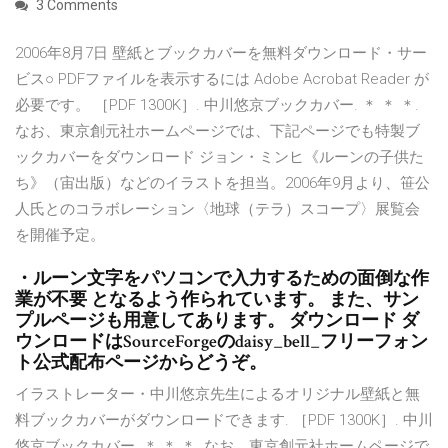
3 Comments
2006年8月7日 壁紙とブックカバーを無料ダウンロード・サー
ビス○ PDFファイルを表示するには Adobe Acrobat Reader が
必要です。 ［PDF 1300K］. 中川悠京ブックカバー. ＊ ＊ ＊.
なお、東京創元社ホームページでは、下記ページでも特製ブ
ックカバーをダウンロード ジョン・ミンヒ《ルーンの子供た
ち》（宙出版）などのイラストを担当。2006年9月より、笹公
人氏とのコラボレーション〈地球（テラ）スコープ〉展覧会
を開催予定。
・ルーン文字をパソコンで入力するための面倒な作
業が不要 となるよう作られています。 また、サン
プルページも用意してあります。 ダウンロード ダ
ウンロードはSourceForgeのdaisy_bell_フリーフォン
ト公式配布ページからどうぞ。
イラストレーター・中川悠京先生によるオリジナル壁紙と無
料ブックカバーがダウンロードできます. ［PDF 1300K］. 中川
悠京ブックカバー. ＊ ＊ ＊. なお、東京創元社ホームページで