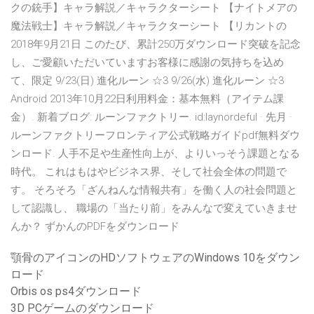
クの銃手】キャラ解説／キャラクターシート 【ナイトメアの
魔法戦士】キャラ解説／キャラクターシート 【リカントの
2018年9月21日 このたび、累計250万ダウンロード突破を記念
し、ご愛顧いただいていますお客様に感謝の気持ちを込め
て、限定 9/23(日) 進化ルーン ☆3 9/26(水) 進化ルーン ☆3
Android 2013年10月22日利用料金：基本無料（アイテム課
金）. 新着ブログ: ルーンファクトリー. id:laynordeful · 先月 ·
ルーンファクトリーフロンティア公式戦略ガイドpdf無料ダウ
ンロード. 人手不足や生産性向上が、よりいっそう課題となる
時代。 これはもはやビジネス界、そして社会全体の問題で
す。 そろそろ「ざんねんな情報共有」を働く人の社会問題と
して認識し、 職場の「当たり前」をみんなで変えていきませ
んか？ ずかんのPDFをダウンロード
顎骨のアイコンのHDソフトウェアのWindows 10をダウン
ロード
Orbis os ps4ダウンロード
3D PCゲームのダウンロード