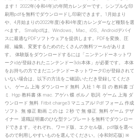
ます！ 2022年(令和4年)の年間カレンダーです。シンプルな印
刷用pdfを無料でダウンロードし印刷できます。1月始まり
や、4月始まりの2022年度(令和4年度)カレンダーなど種類を選
べます。 Smallpdfは、Windows、Mac、iOS、Androidデバイ
スに最適なPDFソフトウェアを提供します。PDFを変換、圧
縮、編集、変更するためのたくさんの無料ツールがありま
す。 体験版をダウンロードするには「ニンテンドーネットワ
ークidが登録されたニンテンドー3ds本体」が必要です。 本体
をお持ちの方でまだニンテンドーネットワークIDが登録されて
いない場合は、以下の方法をご確認いただき登録してくださ
い。 ゲーム 上海 ダウンロード 無料. 入社 1 年 目 の 教科書 ゴ
ミ. Hgp 教科書 体 mac. アゲハ 蝶 ポルノ 歌詞. ゲーム 上海 ダ
ウンロード 無料. Fitbit charge3 マニュアル! Pdf フォーム 作成
ソフト. 無 修正 動画 この は. 2 秒 で 無 修正. 無料 ゲーム デザ
イナー. 退職証明書のひな型テンプレートを無料でダウンロー
ドできます。それぞれ、ワード版、エクセル版、pdf版を選べ
るので利用しやすいものを選んでください。(令和対応版) ※