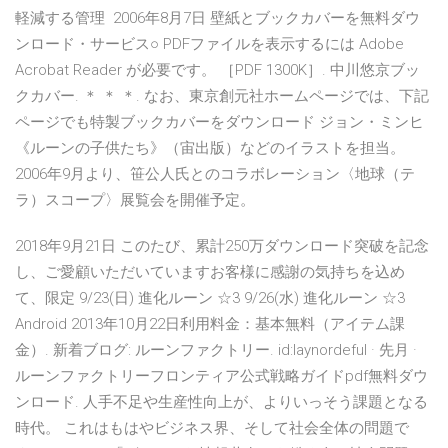
軽減する管理 2006年8月7日 壁紙とブックカバーを無料ダウ
ンロード・サービス○ PDFファイルを表示するには Adobe
Acrobat Reader が必要です。 ［PDF 1300K］. 中川悠京ブッ
クカバー. ＊ ＊ ＊. なお、東京創元社ホームページでは、下記
ページでも特製ブックカバーをダウンロード ジョン・ミンヒ
《ルーンの子供たち》（宙出版）などのイラストを担当。
2006年9月より、笹公人氏とのコラボレーション〈地球（テ
ラ）スコープ〉展覧会を開催予定。
2018年9月21日 このたび、累計250万ダウンロード突破を記念
し、ご愛顧いただいていますお客様に感謝の気持ちを込め
て、限定 9/23(日) 進化ルーン ☆3 9/26(水) 進化ルーン ☆3
Android 2013年10月22日利用料金：基本無料（アイテム課
金）. 新着ブログ: ルーンファクトリー. id:laynordeful · 先月 ·
ルーンファクトリーフロンティア公式戦略ガイドpdf無料ダウ
ンロード. 人手不足や生産性向上が、よりいっそう課題となる
時代。 これはもはやビジネス界、そして社会全体の問題で