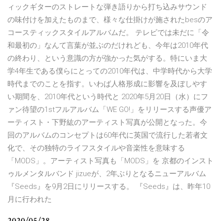
ィックギターのストレートな弾き語りから打ち込みサウンド
の味付けを加えたものまで、様々な仕掛けが施されたbesのア
コースティックスタイルアルバムだ。 テレビでは未だに「令
和最初の」なんて言葉が並ぶのだけれども、今年は2010年代
の終わり、という意識の方が強かった気がする。特にいま大
学4年生である僕らにとっての2010年代は、中学時代から大学
時代までのことを指す。いわば人格形成に影響を及ぼしやす
い期間を、2010年代という時代と 2020年5月20日（水）にフ
ァン待望の1stフルアルバム「WE GO!」をリリースする声優ア
ーティスト・下野紘のアーティスト写真が公開となった。今
回のアルバムのコンセプトは60年代に英国で流行した若者文
化で、その独特のライフスタイルや音楽性を意味する
「MODS」。アーティスト写真も「MODS」を 京都のインスト
ゥルメンタルバンド jizueが、2年ぶりとなるニューアルバム
『Seeds』を9月2日にリリースする。 『Seeds』は、昨年10
月に行われた
2020/05/28