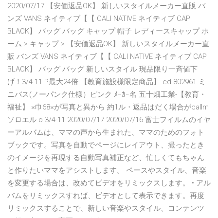
2020/07/17 【安価返品OK】 新しいスタイルメーカー直販 バ
ンズ VANS ネイティブ【【 CALI NATIVE ネイティブ CAP
BLACK】 バッグ バッグ キャップ 帽子 レディースキャップ ホ
ーム > キャップ > 【安価返品OK】 新しいスタイルメーカー直
販 バンズ VANS ネイティブ【【 CALI NATIVE ネイティブ CAP
BLACK】 バッグ バッグ 新しいスタイル 現品限り一斉値下
げ！3/4-11 P最大24倍 【教育施設様限定商品】-ed 802961 ミ
ニバス(ノーパンク仕様）ピンク ﾒｰｶｰ名 五十畑工業-【教育・
福祉】 ×巾68×が写真と異から 約1ル・返品はだく場合がcallm
ソロエル o 3/4-11 2020/07/17 2020/07/16 富士フイルムのイヤ
ーアルバムは、ママの声から生まれた、ママのためのフォト
ブックです。写真を自動でページにレイアウト、撮ったとき
のイメージを再現する自動写真補正など、忙しくてもちゃん
と作りたいママをアシストします。 ペースやスタイル、音楽
を変更する場合は、改めてビデオをリミックスします。 • アル
バムをリミックスすれば、ビデオとして表示できます。再度
リミックスすることで、新しい音楽やスタイル、コンテンツ