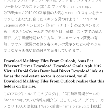
1.0 のダウンロードファイル情報; ソフト名： メディアプレイ
ヤー用シンプルスキン(3) 1.0: ファイル： simple3.zip /
2,078Bytes / 2010.09.03 最新の人気なMinecraft スキンをチェ
ックしてあなたに合ったスキンを見つけよう！ League of
Legends のチャンピオン【Nami（ナミ）】の全スキンまと
め！ 各スキンのゲーム内での見た目、価格、ストアでの購入
可否、入手可能時期や入手方法、アニメーション変更の有
無、サウンド変更の有無を各スキンの元ネタなどの小ネタを
交えながら画像や動画付きで紹介していきます。
Download Maildrop Files From Outlook, Asus P6t
Ethernet Driver Download, Download Gnula Apk 2019,
Virtual Droid Skins Download Direct Download link As
far as the real estate sector is concerned, we all
Download Maildrop Files From Outlook realize that this
field is on the rise.
このブログについて このブログは、PC用無料音楽ゲームの
StepManiaについて情報を紹介(メモ)しているブログです。 カ
テゴリ 1000万語収録！Weblio辞書 - name plate とは【意味】