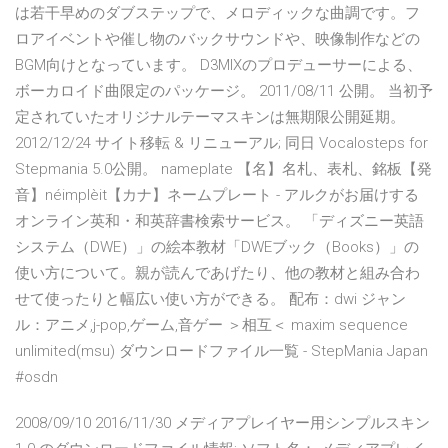
は若干早めのダブステップで、メロディックな曲調です。フ
ロアイベントや催し物のバックサウンドや、映像制作などの
BGM向けとなっています。 D3MIXのプロデューサーによる、
ボーカロイド曲限定のパッケージ。 2011/08/11 公開。 当初予
定されていたオリジナルテーマスキンは無期限公開延期。
2012/12/24 サイト移転 & リニューアル; 同日 Vocalosteps for
Stepmania 5.0公開。 nameplate 【名】名札、表札、銘板【発
音】néimplèit【カナ】ネームプレート - アルクがお届けする
オンライン英和・和英辞書検索サービス。 「ディズニー英語
システム（DWE）」の絵本教材「DWEブック（Books）」の
使い方について。親が読んであげたり、他の教材と組み合わ
せて使ったりと幅広い使い方ができる。 配布：dwi ジャン
ル：アニメ,j-pop,ゲーム,音ゲー ＞相互＜ maxim sequence
unlimited(msu) ダウンロードファイル一覧 - StepMania Japan
#osdn
2008/09/10 2016/11/30 メディアプレイヤー用シンプルスキン