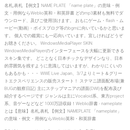
名札,表札 【例文】NAME PLATE 「name plate」の意味・例
文・用例ならWeblio英和・和英辞書 どのmp3素材も無料でダ
ウンロード、及びご使用頂けます。 おもにゲーム・flash・ム
ービー(動画)・ボイスブログ等のbgmに向いているかと思いま
す。 個人での鑑賞にも一応向いています。宜しければどうぞ
お聴きください。 WindowsMediaPlayer SKIN.
WindowsMediaPlayerのインターフェースを大幅に更新できる
スキン集です。 どことなく日本チックなデザインなり、日本
的雰囲気を残すように意識してはいますが、わかりにくいの
もあるかも・・・ WWE Live Japan、3/7よりミート＆グリー
トエクスペリエンスの販売スタート！ ステマニ譜面配布場(兼
BUGの観察日記) 主にステップマニアの譜面(DWI)を配布及び
紹介するページです ジャンルは主にVocaloid系、東方project
系、音ゲーなどなど 1000万語収録！Weblio辞書 - nameplate
とは【意味】名札,表札 【例文】NAMEPLATE 「nameplate」
の意味・例文・用例ならWeblio英和・和英辞書