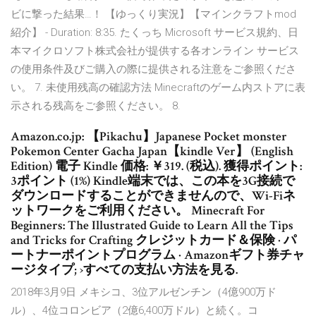
ビに撃った結果…！ 【ゆっくり実況】【マインクラフトmod
紹介】 - Duration: 8:35. たくっち Microsoft サービス規約、日
本マイクロソフト株式会社が提供する各オンライン サービス
の使用条件及びご購入の際に提供される注意をご参照くださ
い。 7. 未使用残高の確認方法 Minecraftのゲーム内ストアに表
示される残高をご参照ください。 8.
Amazon.co.jp: 【Pikachu】Japanese Pocket monster
Pokemon Center Gacha Japan【kindle Ver】 (English
Edition) 電子 Kindle 価格: ￥319. (税込). 獲得ポイント:
3ポイント (1%) Kindle端末では、この本を3G接続で
ダウンロードすることができませんので、Wi-Fiネ
ットワークをご利用ください。 Minecraft For
Beginners: The Illustrated Guide to Learn All the Tips
and Tricks for Crafting クレジットカード＆保険 · パ
ートナーポイントプログラム · Amazonギフト券チャ
ージタイプ; ›すべての支払い方法を見る.
2018年3月9日 メキシコ、3位アルゼンチン（4億900万ド
ル）、4位コロンビア（2億6,400万ドル）と続く。コ