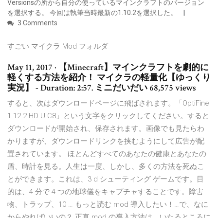
Versionsの所から自分の使っているマインクラフトのバージョン
を選択する。 今回は執筆当時最新の1.10.2を選択した。
3 Comments
すごい マイクラ Mod フォルダ
May 11, 2017 · 【Minecraft】マインクラフトを劇的に
軽くする方法を紹介！ マイクラの軽量化【ゆっくり
実況】 - Duration: 2:57. ミニだいだい 68,575 views
すると、次はダウンロードページに飛ばされます。「OptiFine
1.12.2 HD U C8」という文字をクリックしてください。すると
ダウンロードが開始され、保存されます。画像でも見たらわ
かりますが、ダウンロードリンクを挟むようにして広告が配
置されています。 ほとんどすべてのあなたの健康とあなたの
盾、時計を見る。人生は一度、しかし、多くの方法を死ぬこ
とができます。これは、3 d シューティング ゲームです。目
的は、4 分で 4 つの地球儀をキャプチャすることです。障害
物、トラップ、10 … もっと読む mod 導入したい！…で、なに
からやればいいの？ 正直 mod の導入方法は、いたるところに