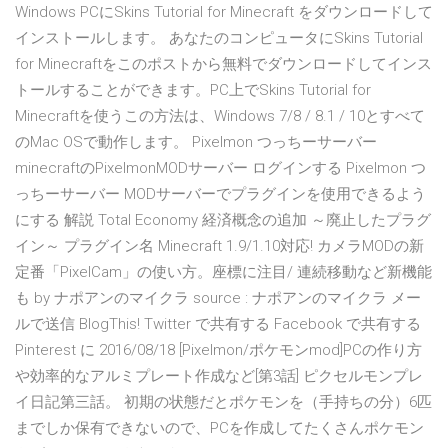
Windows PCにSkins Tutorial for Minecraft をダウンロードして
インストールします。 あなたのコンピュータにSkins Tutorial
for Minecraftをこのポストから無料でダウンロードしてインス
トールすることができます。PC上でSkins Tutorial for
Minecraftを使うこの方法は、Windows 7/8 / 8.1 / 10とすべて
のMac OSで動作します。 Pixelmon つっちーサーバー
minecraftのPixelmonMODサーバー ログインする Pixelmon つ
っちーサーバー MODサーバーでプラグインを使用できるよう
にする 解説 Total Economy 経済概念の追加 ～廃止したプラグ
イン～ プラグイン名 Minecraft 1.9/1.10対応! カメラMODの新
定番「PixelCam」の使い方。座標に注目/ 連続移動など新機能
も by ナポアンのマイクラ source : ナポアンのマイクラ メー
ルで送信 BlogThis! Twitter で共有する Facebook で共有する
Pinterest に 2016/08/18 [Pixelmon/ポケモンmod]PCの作り方
や効率的なアルミプレート作成など[第3話] ピクセルモンプレ
イ日記第三話。 初期の状態だとポケモンを（手持ちの分）6匹
までしか保有できないので、PCを作成してたくさんポケモン