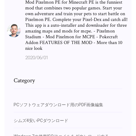
Mod Pixelmon PE for Minecraft PE is the funniest
mod that combines two popular games. Start your
own adventure and train your pets to start battle on
Pixelmon PE. Complete your Pixel-Dex and catch all!
This app is a auto-installer and downloader for three
amazing maps and mods for mcpe. - Pixelmon
Stadium - Mod Pixelmon for MCPE - Pokecraft
Addon FEATURES OF THE MOD - More than 10
nice look
2020/06/01
Category
PCソフトウェアダウンロード用のPDF画像編集
シムズ4安いPCダウンロード