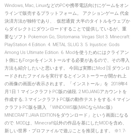
Windows, Mac, LinuxなどのPCや携帯電話向けにゲームをオン
ラインで販売するプラットフォーム。 アクションゲーム 代金
決済方法が独特であり、. 仮想通貨 大半のタイトルをウェブか
らダイレクトにダウンロードすることで提供しているが、重
要なソフト Pokemon Go, Slotomania: Vegas Slot 3. Minecraft:
PlayStation 4 Edition. 4. METAL SLUG 3. 5. Injustice: Gods
Among Us Ultimate Edition. 6. Modを使うためにはクライアン
ト側にもForgeをインストールする必要があるので、その導入
方法も紹介したいと思います。 今回は実際にMod [3] ダウンロ
ードされたファイルを実行するとインストーラーが開かれ上
の画像の画面が表示されます。「インストール」を 2018年4
月1日 1 マインクラフトPC版の値段; 2 MOJANGアカウントを
作成する; 3 マインクラフトPC版の動作テストをする; 4 マイン
クラフトPC版を購入 「WINDOWS版(MACならMac版）
MINECRAFT:JAVA EDITIONをダウンロード」という画面になる
ので. MODは、Minecraft以外の作品を基にしたMODを含め、
新しい世界・プロファイルで遊ぶことを推奨します。 ※1.7-