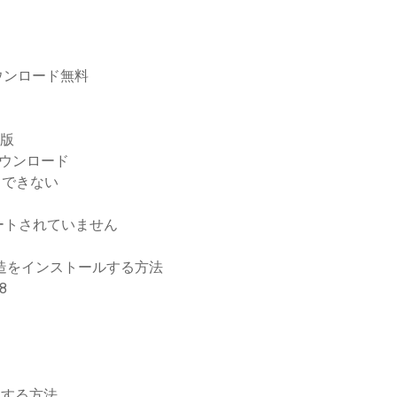
ウンロード無料
全版
無制限ダウンロード
ドできない
ートされていません
の改造をインストールする方法
8
ードする方法