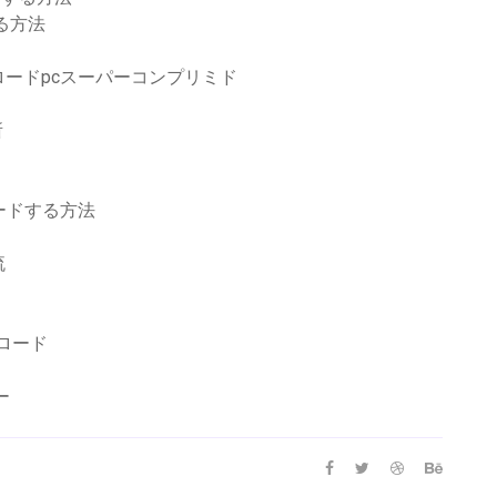
する方法
ードpcスーパーコンプリミド
所
ロードする方法
流
ウンロード
ー