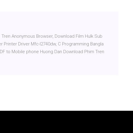
Tren Anonymous Browser, Download Film Hulk Sub
r Printer Driver Mfc-l2740dw, C Programming Bangla
DF to Mobile phone Huong Dan Download Phim Tren