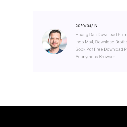
2020/04/13
Huong Dan Download Phim 
Indo Mp4, Download Brothe
Book Pdf Free Download P
Anonymous Browser …