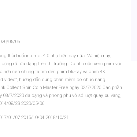
020/05/06
ng thời buổi internet 4.0 như hiện nay nữa. Và hiện nay,
 cũng rất đa dạng trên thị trường. Do nhu cầu xem phim với
ực hơn nên chúng ta tìm đến phim blu-ray và phim 4K
d video", hướng dẫn dùng phần mềm có chức năng
Link Collect Spin Coin Master Free ngày 03/7/2020 Các phần
y 03/7/2020 đa dạng và phong phú vô số lượt quay, xu vàng,
 2014/08/28 2020/05/06
017/01/07 2015/10/04 2018/10/21