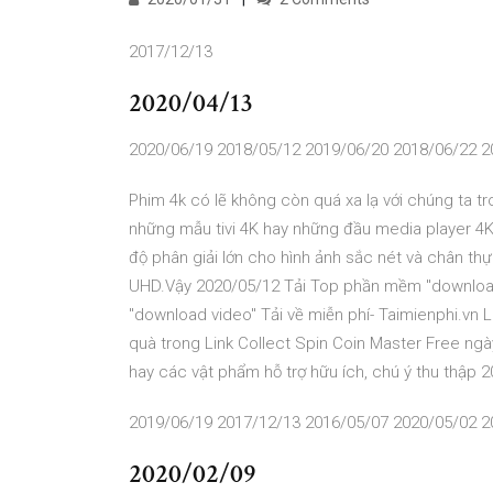
2017/12/13
2020/04/13
2020/06/19 2018/05/12 2019/06/20 2018/06/22 2
Phim 4k có lẽ không còn quá xa lạ với chúng ta tro
những mẫu tivi 4K hay những đầu media player 4K
độ phân giải lớn cho hình ảnh sắc nét và chân th
UHD.Vậy 2020/05/12 Tải Top phần mềm "downloa
"download video" Tải về miễn phí- Taimienphi.vn 
quà trong Link Collect Spin Coin Master Free ngà
hay các vật phẩm hỗ trợ hữu ích, chú ý thu thập
2019/06/19 2017/12/13 2016/05/07 2020/05/02 2
2020/02/09