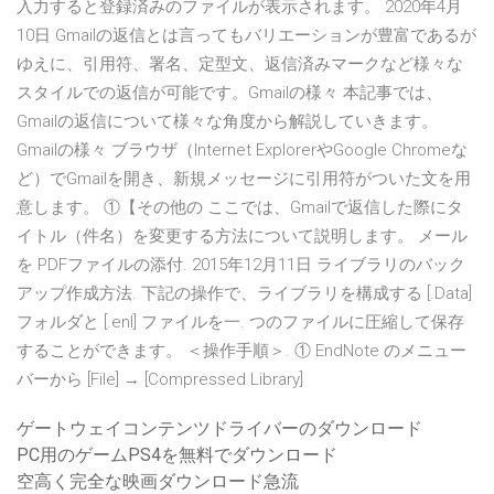
入力すると登録済みのファイルが表示されます。 2020年4月
10日 Gmailの返信とは言ってもバリエーションが豊富であるが
ゆえに、引用符、署名、定型文、返信済みマークなど様々な
スタイルでの返信が可能です。Gmailの様々 本記事では、
Gmailの返信について様々な角度から解説していきます。
Gmailの様々 ブラウザ（Internet ExplorerやGoogle Chromeな
ど）でGmailを開き、新規メッセージに引用符がついた文を用
意します。 ①【その他の ここでは、Gmailで返信した際にタ
イトル（件名）を変更する方法について説明します。 メール
を PDFファイルの添付. 2015年12月11日 ライブラリのバック
アップ作成方法. 下記の操作で、ライブラリを構成する [.Data]
フォルダと [.enl] ファイルを一. つのファイルに圧縮して保存
することができます。 ＜操作手順＞. ① EndNote のメニュー
バーから [File] → [Compressed Library]
ゲートウェイコンテンツドライバーのダウンロード
PC用のゲームPS4を無料でダウンロード
空高く完全な映画ダウンロード急流