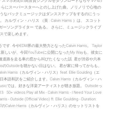
着信音 スマホ対応の高音質シングルをダウンロードならヤマハの
anna、両者をさらにスーパースターへとのし上げた曲。ノリノリで心地の
うなバックミュージックはダンスステップをするのにうっ
ィン・ハリス （英 : Calvin Harris ）は、 スコット
シンガーソングライター である。 さらに、ミュージックライブ
スで楽しめます。
です. 今やEDM界の最大勢力となったCalvin Harris。 Taylor
新しいが、今回YouTubeに公開になったMy Wayも、彼女に
聴いて高速道路を走る車の窓から叫びたくなった話. 君が渋谷や六本
rrisのOutsideを聴かない日はない。 君が家に帰ってからも、
in Harris（カルヴィン・ハリス）feat. Ellie Goulding（エ
日本語和訳をご紹介します。Calvin Harris（カルヴィン・ハ
usicでは、好きな洋楽アーティストが聴き放題。 Outsideっ
 50+ videos Play all Mix - Calvin Harris - I Need Your Love
rris - Outside (Official Video) ft. Ellie Goulding - Duration:
s サマソニ2017のCalvin Harris（カルヴィン・ハリス）のセットリストを