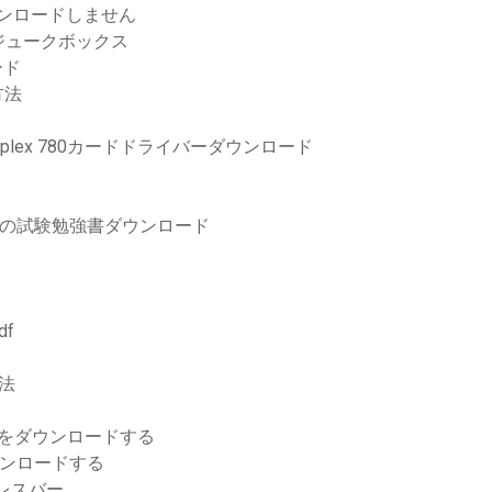
ダウンロードしません
ジュークボックス
ード
方法
lex 780カードドライバーダウンロード
者の試験勉強書ダウンロード
f
方法
手順をダウンロードする
ダウンロードする
グレスバー