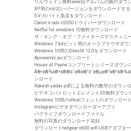
リルウェイン無料weezyアルバムの曲のダウ
XP用のvlc古いバージョンをダウンロードする
5ギガバイト急流をダウンロード
Canon ir-adv c5550ドライバーダウンロード
Netflix for windows 10無料ダウンロード
ザ・キング・オブ・ファイターズデスティニー
Windows 7 64ビット用のオペラブラウザダ
Windows 10用のDirectX 12.0をダウンロード
Apowerrec pcダウンロード
House of Payneコンプリートシリーズダウ
À®•à®¾à®²à®®à¯à®à®°à¯à®µà®°à®²à®¾à®
ンロード
Rakesh yadav pdfによる無料の数学のダウン
ビデオコパイロットエレメント3D無料ダウン
Windows 10用のshrutiフォントのダウンロー
Instagramビデオダウンローダーアプリ
バグライフダウンロードファイル
無料の写真のダウンロード笑顔
ダウンロードnetgear n600 wifi USBアダ