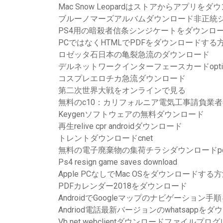
Mac Snow Leopardはストアからアプリを
ブルーノマーズアルバムダウンロード非正統
PS4用の暗殺者信条シンジケートをダウンロ
PCではなくHTMLでPDFをダウンロードする
ロゼッタ石日本の亀裂急流のダウンロード
デルネットワークインターフェースカードoptip
コスプレエロチカ急流ダウンロード
第二次世界大戦をオンラインで見る
無料のc10：カリフォルニア電気工事請負業
Keygenソフトウェアの無料ダウンロード
再生relive cpr androidダウンロード
トレントダウンロードcnet
無料の電子廃棄物の集荷チラシダウンロードpd
Ps4 resign game saves download
Apple PCなしでMac OSをダウンロードする
PDFカレンダー2018をダウンロード
AndroidでGoogleマップのナビゲーション
Andriod電話最新バージョンのwhatsappを
Vb net webclientダウンロードファイルプロ