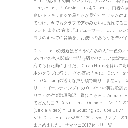
Harrisのおすすめ曲(シングル)、アルバム、
「mysound」！ Calvin HarrisもRih
良いキラキラまるで星たちが見守っているかのよ
てつけ。今でもクラブでアホみたいに流れてる曲。 カルヴ
ランド 出身の 音楽プロデューサー 、 DJ 、 
ラリのすべての音楽を、お使いのあらゆるデバイ
Calvin Harrisの最近はどうやら””あの人””一色のよう
Swiftとの恋人関係で世間を騒がせたことは記憶に
宛てられた曲のようだ。 Calvin Harrisを
木のクラブに行く。 その夜のうちに、Calvin Ha
Ellie Gouldingの透明な声が頭で鳴り止まない。 Calv
リ―・ゴールディング）の Outside の英語歌詞と
リス）の洋楽歌詞和訳一覧はこちら 。Amazon M
てどんな曲？ Calvin Harris - Outside ft. Apr 14, 2013 ·
(Official Video) ft. Ellie Goulding YouTube Calvin Ha
3:46. Calvin Harris 532,894,429 view
まとめました。 サマソニ2017セトリ一覧