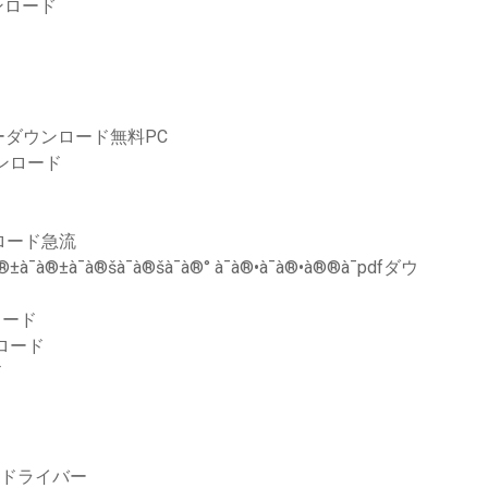
ンロード
ダウンロード無料PC
ウンロード
ンロード急流
±à¯à®±à¯à®šà¯à®šà¯à®° à¯à®•à¯à®•à®®à¯pdfダウ
ロード
ロード
ド
プタードライバー