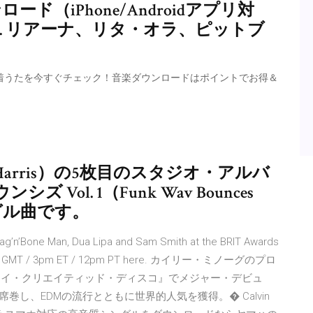
ロード（iPhone/Androidアプリ対
rris. 17曲. リアーナ、リタ・オラ、ピットブ
・PV・着うたを今すぐチェック！音楽ダウンロードはポイントでお得＆
Harris）の5枚目のスタジオ・アルバ
ol. 1（Funk Wav Bounces
ングル曲です。
 Rag’n’Bone Man, Dua Lipa and Sam Smith at the BRIT Awards
om 8pm GMT / 3pm ET / 12pm PT here. カイリー・ミノーグのプロ
『アイ・クリエイティッド・ディスコ』でメジャー・デビュ
席巻し、EDMの流行とともに世界的人気を獲得。� Calvin