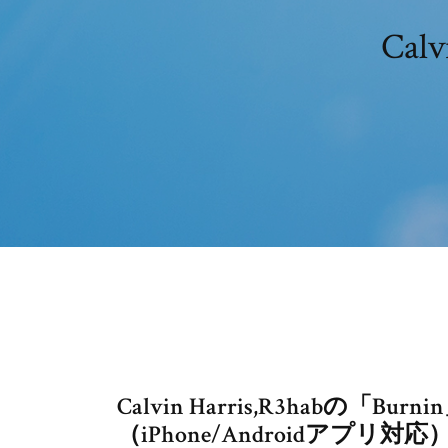
Ca
Calvin Harris,R3habの
（iPhone/Androidアプリ対応）