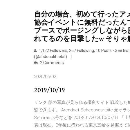
自分の場合、初めて行ったア
協会イベントに無料だったん
ブースでポージングしながら
れてるのを目撃したw そり
1,122 Followers, 267 Following, 10 Posts - See I
(@abdoualittlebit)
2 Comments
2020/06/02
2019/10/19
リンク 船の写真が見られる優良サイト 戦没した
覧できます。 Arendnet Scheepvaartsite
Semiramis号などを 2018/01/20 2010/
表は現在、2年後に行われる東京五輪を見据えて