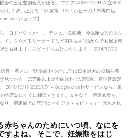
三宅豊副会長が語る。 アクア AQW-GV70H-W 立体水
やさしく洗い上げる「や 家電・PC・ホビーの大型専門店
hin webショップ】。
19 ネット通販なら「ヨドバシ.com」。 テレビ、洗濯機、冷蔵庫などの大型
、インクやメモリーカードなど消耗品も1品からでも配達料
も休まず、スピードお届けいたします。 2014/10/02
信音・着メロ一覧(9曲) [その他] J研は日本最大の投稿型着
ず見つかる！23万曲以上が全曲無料で試聴OK！着信音設定
10/19 2020/07/14 Google の無料サービスなら、単
以上の他言語にすぐに翻訳できます。まもなく、翻訳履歴をご
なり、翻訳履歴の管理はマイ アクティビティで一元化され
る赤ちゃんのためにいつ頃、なにを
ですよね。 そこで、妊娠期をはじ