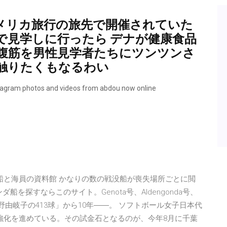
メリカ旅行の旅先で開催されていた
で見学しに行ったら デナが健康食品
腹筋を男性見学者たちにツンツンさ
ゃ触りたくもなるわい
nstagram photos and videos from abdou now online
船と海員の資料館 かなりの数の戦没船が喪失場所ごとに閲
 元オランダ船を探すならこのサイト。Genota号、Aldengonda号、
07/11 「上野由岐子の413球」から10年――。 ソフトボール女子日本代
強化を進めている。その試金石となるのが、今年8月に千葉