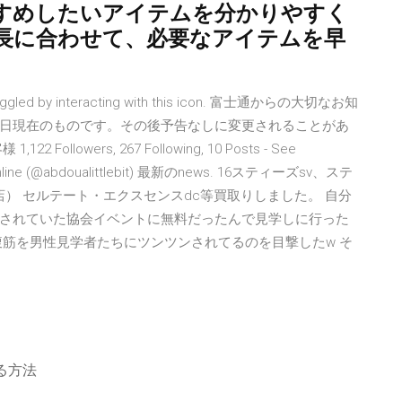
すめしたいアイテムを分かりやすく
長に合わせて、必要なアイテムを早
e toggled by interacting with this icon. 富士通からの大切なお知
日現在のものです。その後予告なしに変更されることがあ
owers, 267 Following, 10 Posts - See
w online (@abdoualittlebit) 最新のnews. 16スティーズsv、ステ
店） セルテート・エクスセンスdc等買取りしました。 自分
されていた協会イベントに無料だったんで見学しに行った
腹筋を男性見学者たちにツンツンされてるのを目撃したw そ
る方法