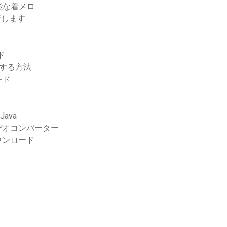
能な着メロ
行します
ド
する方法
ード
 Java
デオコンバーター
ウンロード