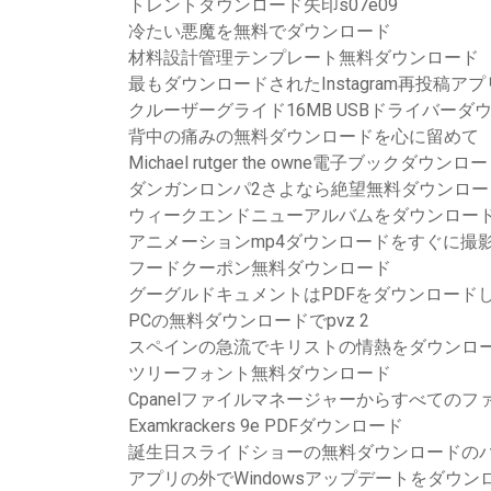
トレントダウンロード矢印s07e09
冷たい悪魔を無料でダウンロード
材料設計管理テンプレート無料ダウンロード
最もダウンロードされたInstagram再投稿アプ
クルーザーグライド16MB USBドライバーダウンロ
背中の痛みの無料ダウンロードを心に留めて
Michael rutger the owne電子ブックダウン
ダンガンロンパ2さよなら絶望無料ダウンロー
ウィークエンドニューアルバムをダウンロー
アニメーションmp4ダウンロードをすぐに撮
フードクーポン無料ダウンロード
グーグルドキュメントはPDFをダウンロード
PCの無料ダウンロードでpvz 2
スペインの急流でキリストの情熱をダウンロ
ツリーフォント無料ダウンロード
Cpanelファイルマネージャーからすべての
Examkrackers 9e PDFダウンロード
誕生日スライドショーの無料ダウンロードの
アプリの外でWindowsアップデートをダウン