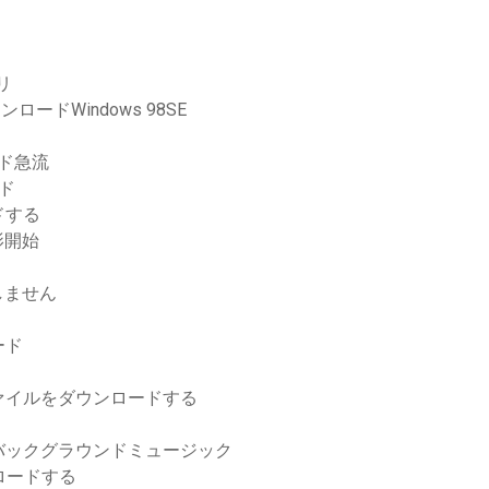
リ
ードWindows 98SE
ロード急流
ド
ドする
影開始
しません
ード
ファイルをダウンロードする
バックグラウンドミュージック
ロードする