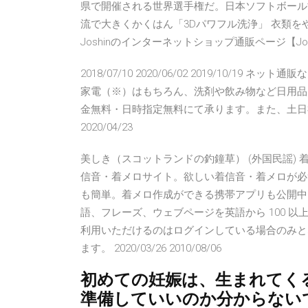
県で開催される世界選手権だ。日本ソフトボール協会の
流で大きくかくはん「3Dパワフル洗浄」 衣類を
Joshinのインターネットショップ通販ページ【Jos
2018/07/10 2020/06/02 2019/10/
家電（※）はもちろん、洗剤や飲み物など日用品
金無料・日時指定無料にて承ります。また、土日祝日
2020/04/23
美しき（スコットランドの釣鐘草） (外国民謡) 着
信音・着メロサイト。欲しい着信音・着メロが必
も簡単。着メロ作成ができる携帯アプリも公開中。 2019/
語、フレーズ、ウェブページを英語から 100 
利用いただけるのはログインしている場合のみと
ます。 2020/03/26 2010/08/06
初めての妊娠は、生まれてく
準備していいのか分からない